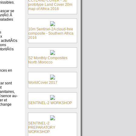
CCI LAND COVER - S2
issibles.
prototype Land Cover 20m
map of Africa 2016
gascar se
SantÃ© Ã
maladies
10m Sentinel-2A cloud-free
s
composite - Southern Africa
ux
2016
 activitÃ©s
ions
utoritÃ©s
S2 Monthly Composites
North Morocco
nces en
WorldCover 2017
ar sont
t
nitaires,
Ã©sence au-
r et
SENTINEL-2 WORKSHOP
©change
SENTINEL-2
PREPARATORY
WORKSHOP