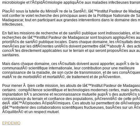
microbiologie et l'Ã©pidÃ©miologie appliquÃ©e aux maladies infectieuses transm
PlacÃ© sous la tutelle du MinistÃ¨re de la SantÃ©, lâ€™Institut Pasteur de Mada
voit confier le volet recherche des principaux axes de la Politique Nationale de 
Madagascar, tout en participant aux grandes interventions dans le domaine des 
infectieuses.
En fait les missions de recherche et de santÃ© publique sont indissociables, et le
recherches de lâ€™Institut Pasteur de Madagascar sont toujours appliquÃ©es a
prioritÃ©s de santÃ© publique locales. Dans chaque domaine, les rÃ©sultats des
menÃ©es par les diffÃ©rentes unitÃ©s doivent permettre dâ€™aboutir Ã des act
concrÃ¨tes directement applicables sur le terrain et qui seront proposÃ©es aux a
sanitaires.
Mais dans chaque domaine, ces rÃ©sultats doivent aussi apporter, auprÃ¨s de la
communautÃ© scientifique internationale, leur contribution pour une meilleure
connaissance de la maladie, de son cycle de transmission, et de ses consÃ©que
matiÃ¨re de morbiditÃ© et mortalitÃ©, de traitement et de prÃ©vention.
Pour mener Ã bien cette mission, les atouts de lâ€™Institut Pasteur de Madagasc
certains : compÃ©tence scientifique et technologies modernes certes, mais surtou
implantation trÃ¨s ancienne et reconnaissance mutuelle auprÃ¨s des autoritÃ©s sa
connaissance du terrain et confiance des populations, pÃ©rennitÃ© de cette pr
delÃ dâ€™Ã©pisodes Ã©pidÃ©miques. Ces atouts lui permettent de dÃ©veloppe
dâ€™entretenir des collaborations scientifiques fructueuses, basÃ©es sur un Ã
Ã©quilibrÃ© et un respect mutuel.
EPIDEMIO