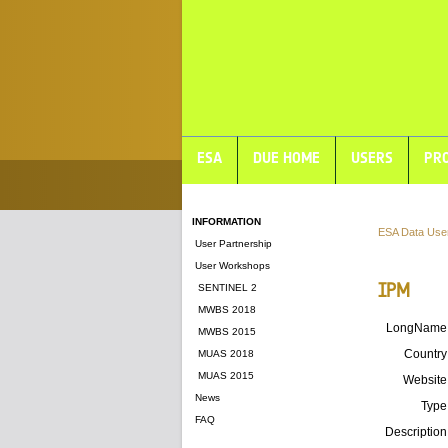
ESA
DUE HOME
USERS
PRO
INFORMATION
ESA Data Use
User Partnership
User Workshops
IPM
SENTINEL 2
MWBS 2018
LongName
MWBS 2015
Country
MUAS 2018
MUAS 2015
Website
News
Type
FAQ
Description