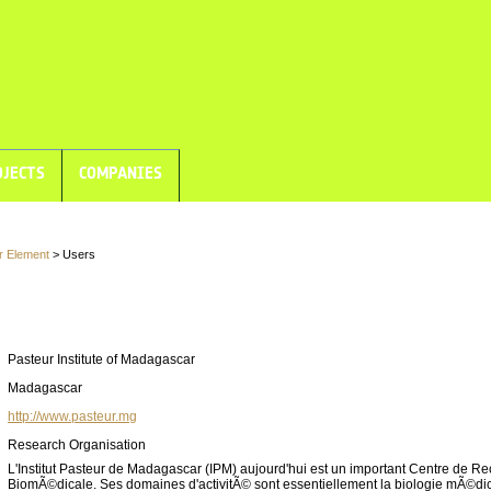
JECTS
COMPANIES
r Element
> Users
Pasteur Institute of Madagascar
Madagascar
http://www.pasteur.mg
Research Organisation
L'Institut Pasteur de Madagascar (IPM) aujourd'hui est un important Centre de R
BiomÃ©dicale. Ses domaines d'activitÃ© sont essentiellement la biologie mÃ©dic