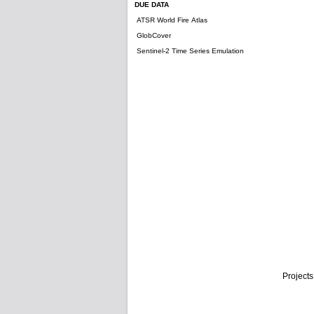
DUE DATA
ATSR World Fire Atlas
GlobCover
Sentinel-2 Time Series Emulation
Projects