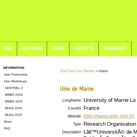
ESA
DUE HOME
USERS
PROJECTS
COMPANIES
INFORMATION
ESA Data User Element
> Users
User Partnership
User Workshops
Univ de Marne
SENTINEL 2
MWBS 2018
University of Marne La
LongName
MWBS 2015
France
Country
MUAS 2018
http://www.univ-mlv.fr/
MUAS 2015
Website
News
Research Organisation
Type
FAQ
Lâ€™UniversitÃ© de M
Description