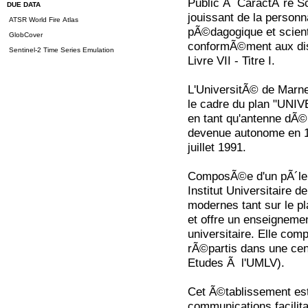
Public Ã CaractÃ¨re Sci
DUE DATA
jouissant de la person
ATSR World Fire Atlas
pÃ©dagogique et scienti
GlobCover
conformÃ©ment aux dis
Sentinel-2 Time Series Emulation
Livre VII - Titre I.
L'UniversitÃ© de Marn
le cadre du plan "UNI
en tant qu'antenne dÃ©
devenue autonome en 1
juillet 1991.
ComposÃ©e d'un pÃ´le un
Institut Universitaire de
modernes tant sur le p
et offre un enseignemen
universitaire. Elle com
rÃ©partis dans une cent
Etudes Ã l'UMLV).
Cet Ã©tablissement es
communications facilit