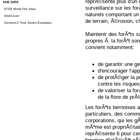
reprÃ©sente plus d'un qu
DUE DATA
surveillance sur les f
ATSR World Fire Atlas
naturels comportant u
GlobCover
de terrain, Ã©rosion, c
Sentinel-2 Time Series Emulation
Maintenir des forÃªts s
propres Ã la forÃªt sont 
convient notamment:
de garantir une ge
d'encourager l'ap
de protÃ©ger la po
contre les risques
de valoriser la for
de la flore de pr
Les forÃªts bernoises 
particuliers, des comm
corporations, qui les g
mÃªme est propriÃ©tair
reprÃ©sente 6 pour cen