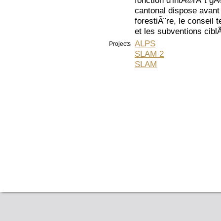
fonction d'intÃ©rÃªt gÃ
cantonal dispose avant 
forestiÃ¨re, le conseil 
et les subventions cib
ALPS
Projects
SLAM 2
SLAM