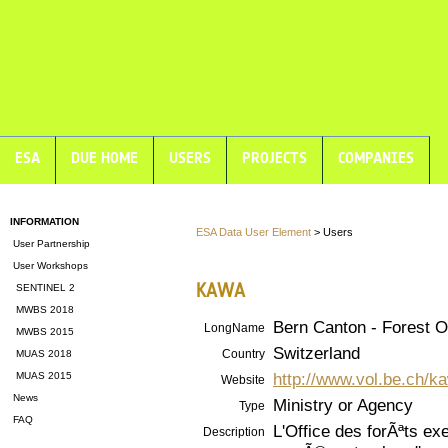
ESA
DUE HOME
USERS
PROJECTS
COMPANIES
INFORMATION
ESA Data User Element
> Users
User Partnership
User Workshops
KAWA
SENTINEL 2
MWBS 2018
Bern Canton - Forest Of
LongName
MWBS 2015
Switzerland
Country
MUAS 2018
http://www.vol.be.ch/k
MUAS 2015
Website
News
Ministry or Agency
Type
FAQ
L'Office des forÃªts e
Description